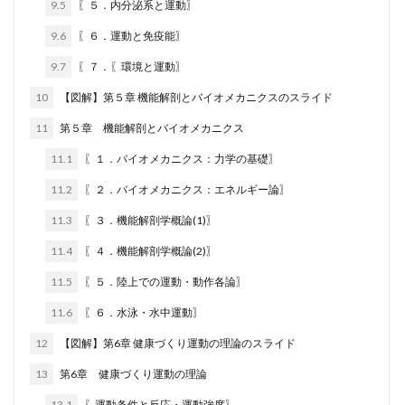
9.5
〖５．内分泌系と運動〗
9.6
〖６．運動と免疫能〗
9.7
〖７．〖環境と運動〗
10
【図解】第５章 機能解剖とバイオメカニクスのスライド
11
第５章 機能解剖とバイオメカニクス
11.1
〖１．バイオメカニクス：力学の基礎〗
11.2
〖２．バイオメカニクス：エネルギー論〗
11.3
〖３．機能解剖学概論(1)〗
11.4
〖４．機能解剖学概論(2)〗
11.5
〖５．陸上での運動・動作各論〗
11.6
〖６．水泳・水中運動〗
12
【図解】第6章 健康づくり運動の理論のスライド
13
第6章 健康づくり運動の理論
13.1
〖運動条件と反応・運動強度〗