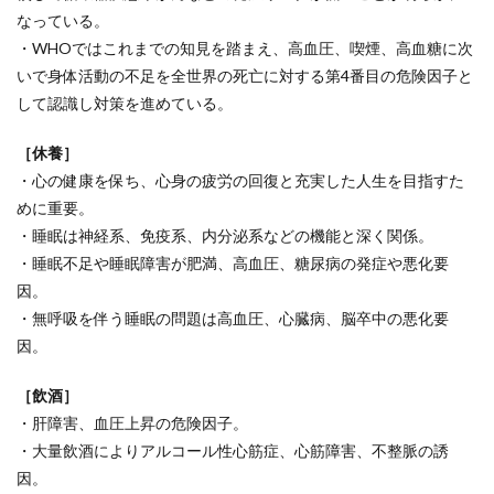
なっている。
・WHOではこれまでの知見を踏まえ、高血圧、喫煙、高血糖に次
いで身体活動の不足を全世界の死亡に対する第4番目の危険因子と
して認識し対策を進めている。
［休養］
・心の健康を保ち、心身の疲労の回復と充実した人生を目指すた
めに重要。
・睡眠は神経系、免疫系、内分泌系などの機能と深く関係。
・睡眠不足や睡眠障害が肥満、高血圧、糖尿病の発症や悪化要
因。
・無呼吸を伴う睡眠の問題は高血圧、心臓病、脳卒中の悪化要
因。
［飲酒］
・肝障害、血圧上昇の危険因子。
・大量飲酒によりアルコール性心筋症、心筋障害、不整脈の誘
因。