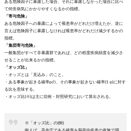
ある危険因子に暴露した場合、それに暴露しなかった場合に比べ
て何倍病気にかかりやすくなるかの指標。
「寄与危険」
ある危険因子への暴露によって罹患率がどれだけ増えたか、逆に
言えば危険因子に暴露しなければ罹患率がどれだけ減少するかの
指標。
「集団寄与危険」
一般集団がすべて非暴露群であれば、どの程度疾病頻度を減少さ
せることが出来るかの指標。
「オッズ比」
・オッズとは「見込み」のこと。
・ある事象が起きる確率pの、その事象が起きない確率(1-p)に対す
る比を意味する。
・オッズ比(※)は主に症例・対照研究において算出される。
※「オッズ比」の(例)
例えば、高血圧である確率を脳卒中疾患の有無で調