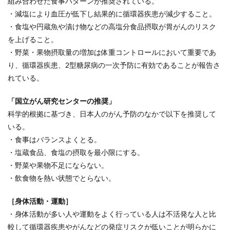
組み合わせた食事パターンが推奨されている。
・減塩により血圧が低下し結果的に循環器疾患が減少すること。
・食塩や円蔵魚や漬け物などの高塩分食品摂取が胃がんのリスク
を上げること。
・野菜・果物摂取量の増加は体重コントロールにおいて重要であ
り、循環器疾患、2型糖尿病の一次予防に有効であることが報告さ
れている。
「国立がん研究センターの推奨」
科学的根拠に基づき、日本人のがん予防のなかで以下を推奨して
いる。
・食事はバランスよくとる。
・塩蔵食品、食塩の摂取を最小限にする。
・野菜や果物不足にならない。
・飲食物を熱い状態でとらない。
［身体活動・運動］
・身体活動が多い人や運動をよく行っている人は不活発な人と比
較して循環器疾患やがんなどの発症リスクが低いことが明らかに