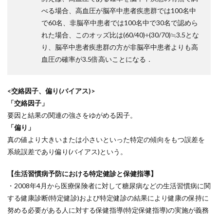
べる場合、高血圧が脳卒中患者疾患群では100名中
で60名、非脳卒中患者では100名中で30名で認めら
れた場合、このオッズ比は(60/40)÷(30/70)≒3.5とな
り、脳卒中患者疾患群の方が非脳卒中患者よりも高
血圧の確率が3.5倍高いことになる．
<交絡因子、偏り(バイアス)>
「交絡因子」
要因と結果の関連の強さをゆがめる因子。
「偏り」
真の値より大きいまたは小さいといった特定の傾向をもつ誤差を
系統誤差であり偏り(バイアス)という。
【生活習慣病予防における特定健診と保健指導】
・2008年4月から医療保険者に対して糖尿病などの生活習慣病に関
する健康診断(特定健診)および特定健診の結果により健康の保持に
努める必要がある人に対する保健指導(特定保健指導)の実施が義務