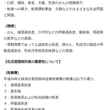
・口腔、咽頭、食道、大腸、乳房のがんの危険因子。
・他者への暴力、飲酒運転事故、欠勤などのさまざまな社会問題
と関連。
［喫煙］
・がん、循環器疾患、COPDなどの呼吸器疾患、糖尿病、周産期
の異常などの原因。
・受動喫煙であっても虚血性心疾患、肺がん、乳幼児の喘息や呼
吸器感染症、乳幼児突然死症候群などの原因。
【生活習慣病対策の重要性について】
［医療費］
平成26年の疾病分類別医科診療医療費の順番は以下の通り。
１．循環器系疾患
２．新生物
３．筋骨格系および結合組織の疾患
４．呼吸器疾患
５．腎尿路生殖器系の疾患