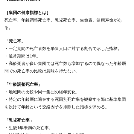
［集団の健康指標とは］
死亡率、年齢調整死亡率、乳児死亡率、生命表、健康寿命があ
る。
「死亡率」
・一定期間の死亡者数を単位人口に対する割合で示した指標。
・通常期間は1年。
・高齢死者が多い集団では死亡数も増加するので異なった年齢層
間での死亡率の比較は意味を持たない。
「年齢調整死亡率」
・地域間の比較や同一集団の経年変化。
・特定の年齢層に遍在する死因別死亡率を観察する際に基準集団
を設けて年齢という交絡因子を排除した指標を求める。
「乳児死亡率」
・生後1年未満の死亡率。