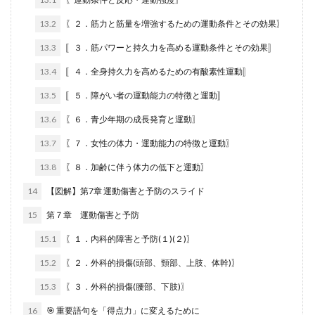
13.2
〖２．筋力と筋量を増強するための運動条件とその効果〗
13.3
〚３．筋パワーと持久力を高める運動条件とその効果〛
13.4
〚４．全身持久力を高めるための有酸素性運動〛
13.5
〚５．障がい者の運動能力の特徴と運動〛
13.6
〖６．青少年期の成長発育と運動〗
13.7
〖７．女性の体力・運動能力の特徴と運動〗
13.8
〖８．加齢に伴う体力の低下と運動〗
14
【図解】第7章 運動傷害と予防のスライド
15
第７章 運動傷害と予防
15.1
〖１．内科的障害と予防(１)(２)〗
15.2
〖２．外科的損傷(頭部、頸部、上肢、体幹)〗
15.3
〖３．外科的損傷(腰部、下肢)〗
16
🎯 重要語句を「得点力」に変えるために