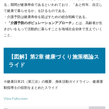
る」期間が健康寿命であるといわれており、「あと何年、自立し
て健康で暮らせるか」を計るものである。
・介護予防は健康寿命を延ばすための総合戦略である。
・「介護予防のポピュレーションアプローチ」
とは、高齢者が生
きがいをもって活動的に暮らすことを地域社会全体で支えていく
こと。
【図解】第2章 健康づくり施策概論ス
ライド
※健康日本21（第三次）の概要、身体活動ガイドライン、健康運
動指導士の役割をまとめたスライド
View Fullscreen
Skip