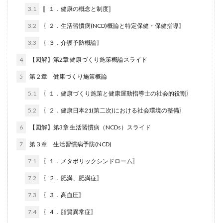
3.1
〚１．健康の概念と制度〛
3.2
〖２．生活習慣病(NCD)概論と特定保健・保健指導〗
3.3
〖３．介護予防概論〗
4
【図解】第2章 健康づくり施策概論スライド
5
第２章 健康づくり施策概論
5.1
〖１．健康づくり施策と健康運動指導士の社会的役割〗
5.2
〖２．健康日本21(第二次)における社会環境の整備〗
6
【図解】第3章 生活習慣病（NCDs）スライド
7
第３章 生活習慣病予防(NCD)
7.1
〖１．メタボリックシンドローム〗
7.2
〖２．肥満、肥満症〗
7.3
〖３．高血圧〗
7.4
〖４．脂質異常症〗