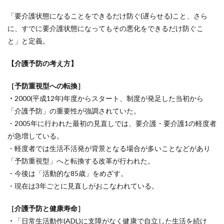
「要介護状態になることをできるだけ防ぐ(遅らせる)こと、さら
に、すでに要介護状態になってもその悪化をできるだけ防ぐこ
と」と定義。
【介護予防の考え方】
［予防重視型への転換］
・
2000(平成12年)年度からスタート、制度が発足した当初から
「介護予防」の重要性が強調されていた。
・2005年に行われた最初の見直しでは、要介護・要介護1の軽度者
が急増している。
・軽度者では生活不活発が背景となる場合が多いことなどがあり
「予防重視型」へと転換する改革が行われた。
・今後は「活動的な85歳」をめざす。
・現在は3年ごとに見直しがおこなわれている。
［介護予防と健康寿命］
・
「日常生活動作(ADL)に支障がなく健康で自立した生活を続け