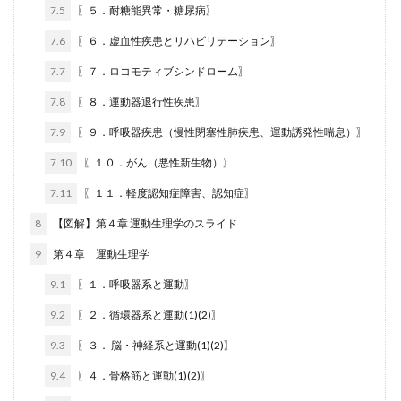
7.5
〖５．耐糖能異常・糖尿病〗
7.6
〖６．虚血性疾患とリハビリテーション〗
7.7
〖７．ロコモティブシンドローム〗
7.8
〖８．運動器退行性疾患〗
7.9
〖９．呼吸器疾患（慢性閉塞性肺疾患、運動誘発性喘息）〗
7.10
〖１０．がん（悪性新生物）〗
7.11
〖１１．軽度認知症障害、認知症〗
8
【図解】第４章 運動生理学のスライド
9
第４章 運動生理学
9.1
〖１．呼吸器系と運動〗
9.2
〖２．循環器系と運動(1)(2)〗
9.3
〖３． 脳・神経系と運動(1)(2)〗
9.4
〖４．骨格筋と運動(1)(2)〗