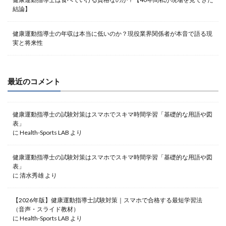
結論】
健康運動指導士の年収は本当に低いのか？現役業界関係者が本音で語る現
実と将来性
最近のコメント
健康運動指導士の試験対策はスマホでスキマ時間学習「基礎的な用語や図
表」
に
Health-Sports LAB
より
健康運動指導士の試験対策はスマホでスキマ時間学習「基礎的な用語や図
表」
に
清水秀雄
より
【2026年版】健康運動指導士試験対策｜スマホで合格する最短学習法
（音声・スライド教材）
に
Health-Sports LAB
より