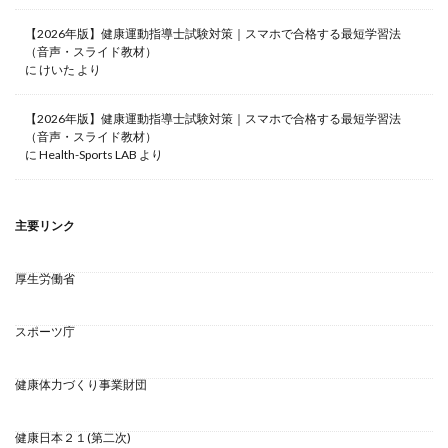
【2026年版】健康運動指導士試験対策｜スマホで合格する最短学習法
（音声・スライド教材）
に
けいた
より
【2026年版】健康運動指導士試験対策｜スマホで合格する最短学習法
（音声・スライド教材）
に
Health-Sports LAB
より
主要リンク
厚生労働省
スポーツ庁
健康体力づくり事業財団
健康日本２１(第二次)